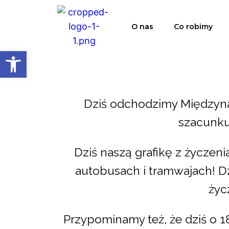
O nas
Co robimy
Open toolbar
Dziś odchodzimy Międzyna
szacunku 
Dziś naszą grafikę z życzen
autobusach i tramwajach! 
życ
Przypominamy też, że dziś o 