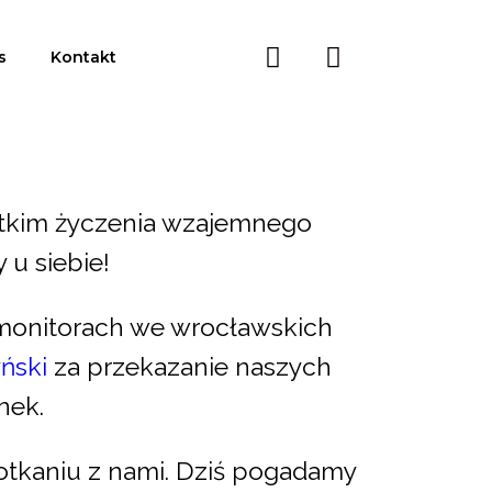
s
Kontakt
stkim życzenia wzajemnego
 u siebie!
a monitorach we wrocławskich
ński
za przekazanie naszych
nek.
otkaniu z nami. Dziś pogadamy