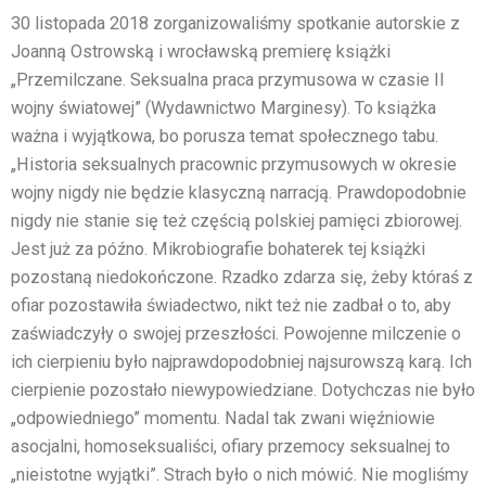
30 listopada 2018 zorganizowaliśmy spotkanie autorskie z
Joanną Ostrowską i wrocławską premierę książki
„Przemilczane. Seksualna praca przymusowa w czasie II
wojny światowej” (Wydawnictwo Marginesy). To książka
ważna i wyjątkowa, bo porusza temat społecznego tabu.
„Historia seksualnych pracownic przymusowych w okresie
wojny nigdy nie będzie klasyczną narracją. Prawdopodobnie
nigdy nie stanie się też częścią polskiej pamięci zbiorowej.
Jest już za późno. Mikrobiografie bohaterek tej książki
pozostaną niedokończone. Rzadko zdarza się, żeby któraś z
ofiar pozostawiła świadectwo, nikt też nie zadbał o to, aby
zaświadczyły o swojej przeszłości. Powojenne milczenie o
ich cierpieniu było najprawdopodobniej najsurowszą karą. Ich
cierpienie pozostało niewypowiedziane. Dotychczas nie było
„odpowiedniego” momentu. Nadal tak zwani więźniowie
asocjalni, homoseksualiści, ofiary przemocy seksualnej to
„nieistotne wyjątki”. Strach było o nich mówić. Nie mogliśmy