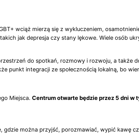
GBT+ wciąż mierzą się z wykluczeniem, osamotnienie
 takich jak depresja czy stany lękowe. Wiele osób u
rzestrzeń do spotkań, rozmowy i rozwoju, a także d
że punkt integracji ze społecznością lokalną, bo w
ego Miejsca.
Centrum otwarte będzie przez 5 dni w t
e, gdzie można przyjść, porozmawiać, wypić kawę cz