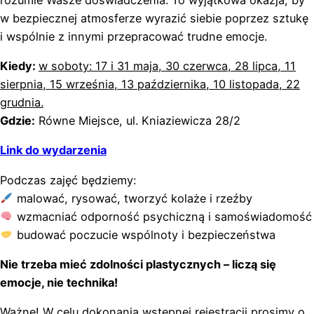
w bezpiecznej atmosferze wyrazić siebie poprzez sztukę
i wspólnie z innymi przepracować trudne emocje.
Kiedy:
w soboty: 17 i 31 maja, 30 czerwca, 28 lipca, 11
sierpnia, 15 września, 13 października, 10 listopada, 22
grudnia.
Gdzie:
Równe Miejsce, ul. Kniaziewicza 28/2
Link do wydarzenia
Podczas zajęć będziemy:
malować, rysować, tworzyć kolaże i rzeźby
wzmacniać odporność psychiczną i samoświadomość
budować poczucie wspólnoty i bezpieczeństwa
Nie trzeba mieć zdolności plastycznych – liczą się
emocje, nie technika!
Ważne! W celu dokonania wstępnej rejestracji prosimy o