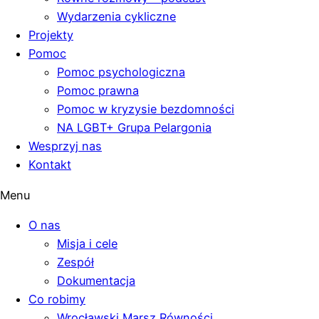
Wydarzenia cykliczne
Projekty
Pomoc
Pomoc psychologiczna
Pomoc prawna
Pomoc w kryzysie bezdomności
NA LGBT+ Grupa Pelargonia
Wesprzyj nas
Kontakt
Menu
O nas
Misja i cele
Zespół
Dokumentacja
Co robimy
Wrocławski Marsz Równości