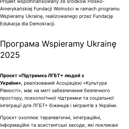
Projekt współfinansowany ze środków Polsko-
Amerykańskiej Fundacji Wolności w ramach programu
Wspieramy Ukrainę, realizowanego przez Fundację
Edukacja dla Demokracji.
Програма Wspieramy Ukrainę
2025
Проєкт «Підтримка ЛГБТ+ людей з
України»,
реалізований Асоціацією «Культура
Рівності», має на меті забезпечення безпечного
простору, психологічної підтримки та соціальної
інтеграції для ЛГБТ+ біженців і мігрантів з України.
Проєкт охоплює терапевтичні, інтеграційні,
інформаційні та асистентські заходи, які покликані