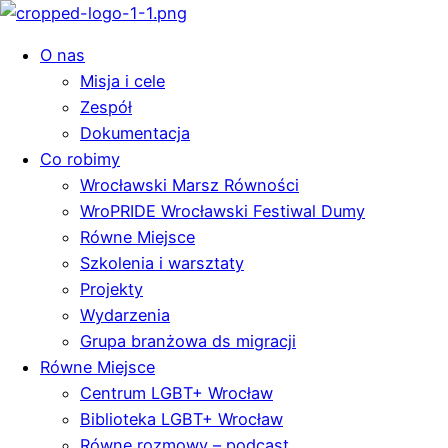
O nas
Misja i cele
Zespół
Dokumentacja
Co robimy
Wrocławski Marsz Równości
WroPRIDE Wrocławski Festiwal Dumy
Równe Miejsce
Szkolenia i warsztaty
Projekty
Wydarzenia
Grupa branżowa ds migracji
Równe Miejsce
Centrum LGBT+ Wrocław
Biblioteka LGBT+ Wrocław
Równe rozmowy – podcast