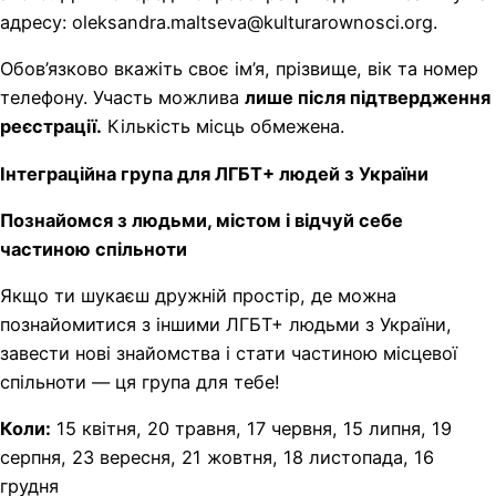
адресу: oleksandra.maltseva@kulturarownosci.org.
Обов’язково вкажіть своє ім’я, прізвище, вік та номер
телефону. Участь можлива
лише після підтвердження
реєстрації.
Кількість місць обмежена.
Інтеграційна група для ЛГБТ+ людей з України
Познайомся з людьми, містом і відчуй себе
частиною спільноти
Якщо ти шукаєш дружній простір, де можна
познайомитися з іншими ЛГБТ+ людьми з України,
завести нові знайомства і стати частиною місцевої
спільноти — ця група для тебе!
Коли:
15 квітня, 20 травня, 17 червня, 15 липня, 19
серпня, 23 вересня, 21 жовтня, 18 листопада, 16
грудня