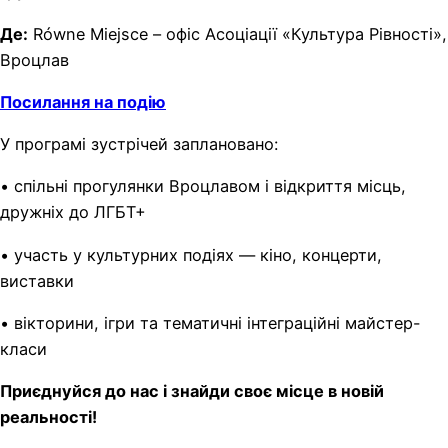
Де:
Równe Miejsce – офіс Асоціації «Культура Рівності»,
Вроцлав
Посилання на подію
У програмі зустрічей заплановано:
• спільні прогулянки Вроцлавом і відкриття місць,
дружніх до ЛГБТ+
• участь у культурних подіях — кіно, концерти,
виставки
• вікторини, ігри та тематичні інтеграційні майстер-
класи
Приєднуйся до нас і знайди своє місце в новій
реальності!