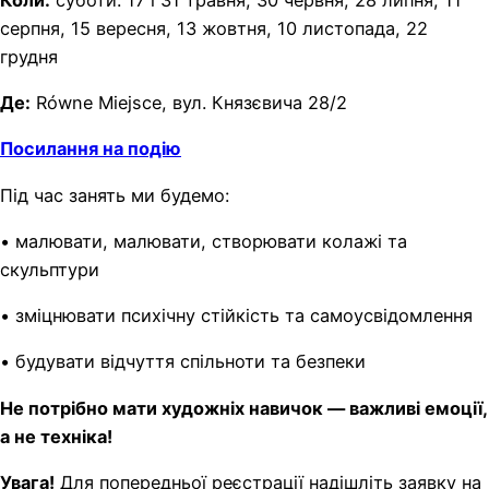
серпня, 15 вересня, 13 жовтня, 10 листопада, 22
грудня
Де:
Równe Miejsce, вул. Князєвича 28/2
Посилання на подію
Під час занять ми будемо:
• малювати, малювати, створювати колажі та
скульптури
• зміцнювати психічну стійкість та самоусвідомлення
• будувати відчуття спільноти та безпеки
Не потрібно мати художніх навичок — важливі емоції,
а не техніка!
Увага!
Для попередньої реєстрації надішліть заявку на