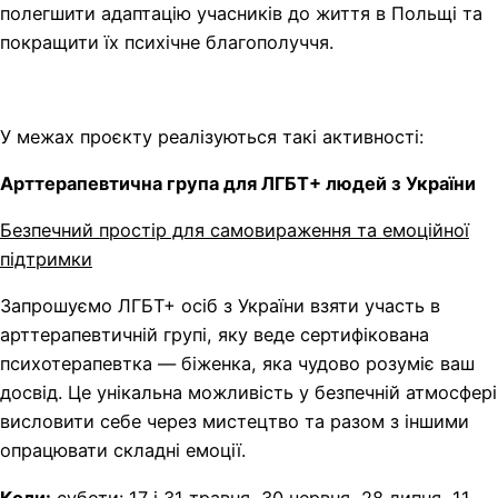
полегшити адаптацію учасників до життя в Польщі та
покращити їх психічне благополуччя.
У межах проєкту реалізуються такі активності:
Арттерапевтична група для ЛГБТ+ людей з України
Безпечний простір для самовираження та емоційної
підтримки
Запрошуємо ЛГБТ+ осіб з України взяти участь в
арттерапевтичній групі, яку веде сертифікована
психотерапевтка — біженка, яка чудово розуміє ваш
досвід. Це унікальна можливість у безпечній атмосфері
висловити себе через мистецтво та разом з іншими
опрацювати складні емоції.
Коли:
суботи: 17 і 31 травня, 30 червня, 28 липня, 11