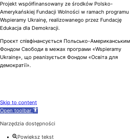
Projekt współfinansowany ze środków Polsko-
Amerykańskiej Fundacji Wolności w ramach programu
Wspieramy Ukrainę, realizowanego przez Fundację
Edukacja dla Demokracji.
Проєкт співфінансується Польсько-Американським
Фондом Свободи в межах програми «Wspieramy
Ukrainę», що реалізується Фондом «Освіта для
демократії».
Skip to content
Open toolbar
Narzędzia dostępności
Powiększ tekst