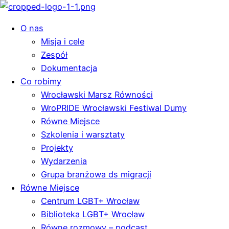
O nas
Misja i cele
Zespół
Dokumentacja
Co robimy
Wrocławski Marsz Równości
WroPRIDE Wrocławski Festiwal Dumy
Równe Miejsce
Szkolenia i warsztaty
Projekty
Wydarzenia
Grupa branżowa ds migracji
Równe Miejsce
Centrum LGBT+ Wrocław
Biblioteka LGBT+ Wrocław
Równe rozmowy – podcast