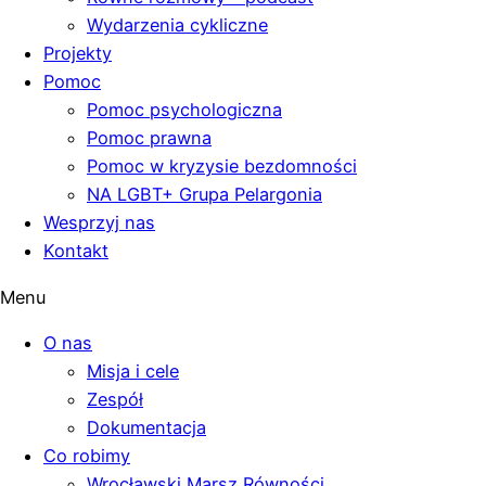
Wydarzenia cykliczne
Projekty
Pomoc
Pomoc psychologiczna
Pomoc prawna
Pomoc w kryzysie bezdomności
NA LGBT+ Grupa Pelargonia
Wesprzyj nas
Kontakt
Menu
O nas
Misja i cele
Zespół
Dokumentacja
Co robimy
Wrocławski Marsz Równości