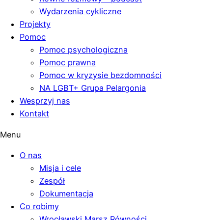
Wydarzenia cykliczne
Projekty
Pomoc
Pomoc psychologiczna
Pomoc prawna
Pomoc w kryzysie bezdomności
NA LGBT+ Grupa Pelargonia
Wesprzyj nas
Kontakt
Menu
O nas
Misja i cele
Zespół
Dokumentacja
Co robimy
Wrocławski Marsz Równości