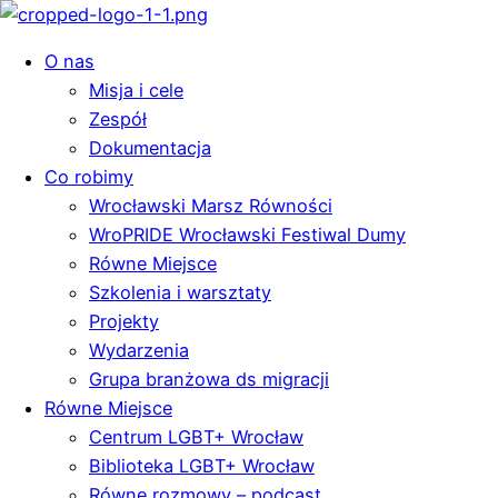
O nas
Misja i cele
Zespół
Dokumentacja
Co robimy
Wrocławski Marsz Równości
WroPRIDE Wrocławski Festiwal Dumy
Równe Miejsce
Szkolenia i warsztaty
Projekty
Wydarzenia
Grupa branżowa ds migracji
Równe Miejsce
Centrum LGBT+ Wrocław
Biblioteka LGBT+ Wrocław
Równe rozmowy – podcast