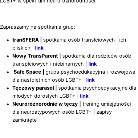
LGBT+ w spektrum neuroróżnorodności.
Zapraszamy na spotkania grup:
tranSFERA |
spotkania osób transłciowych i ich
bliskich |
link
Nowy TransParent |
spotkania dla rodziców osób
transpłciowych i niebinarnych |
link
Safe Space |
grupa psychoedukacyjna i rozwojowa
dla nastoletnich osób LGBT+ |
link
Tęczowy parasol |
spotkania psychoedykacyjne dla
młodych dorosłych LGBT+ |
link
Neuroróżnorodnie w tęczy |
trening umiejętności
dla neuroatypowych osób LGBT+ | zapisy
zamknięte